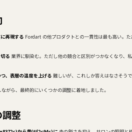
向
実に再現する
Fordart の他プロダクトとの一貫性は最も高い
り切る
業界に馴染む。ただし他の競合と区別がつかなくなり、私
ちつつ、表層の温度を上げる
難しいが、これしか答えはなさそう
行しながら、最終的にいくつかの調整に着地しました。
の調整
72c)から黄(#f2c94c)に
赤の鋭さを抑え、サロンの照明と