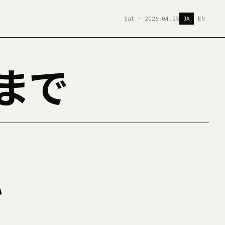
Sat · 2026.04.25
JA
EN
るまで
い