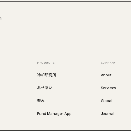
m
PRODUCTS
COMPANY
冷却研究所
About
みせあい
Services
艶み
Global
Fund Manager App
Journal