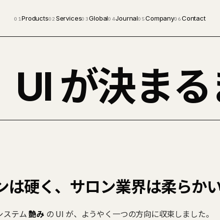
Products
Services
Global
Journal
Company
Contact
01
02
03
04
05
06
UI が決ま
ンは硬く、サロン業界は柔らか
システム
艶み
の UI が、ようやく一つの方向に収束しました。