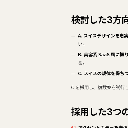
検討した3方
A. スイスデザインを忠
い。
B. 美容系 SaaS 風に振
る。
C. スイスの規律を保
C を採用し、複数案を試
採用した3つ
アクセントカラーを赤(#e83