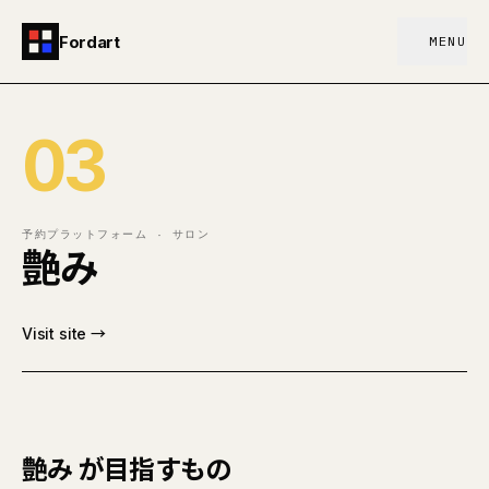
Fordart
MENU
03
予約プラットフォーム · サロン
艶み
Visit site →
艶み が目指すもの