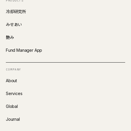
PRODUCTS
冷却研究所
みせあい
艶み
Fund Manager App
COMPANY
About
Services
Global
Journal