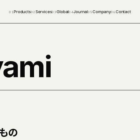
Products
Services
Global
Journal
Company
Contact
01
02
03
04
05
06
yami
もの