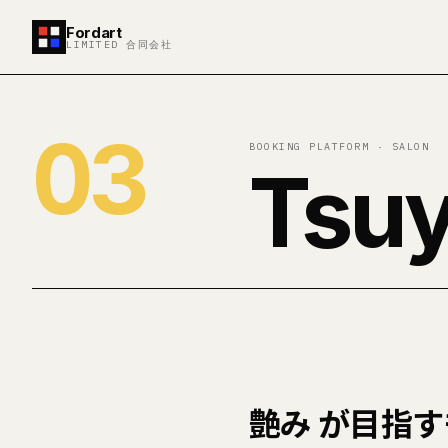
Fordart
LIMITED 合同会社
03
BOOKING PLATFORM · SALON
Tsu
艶み が目指す