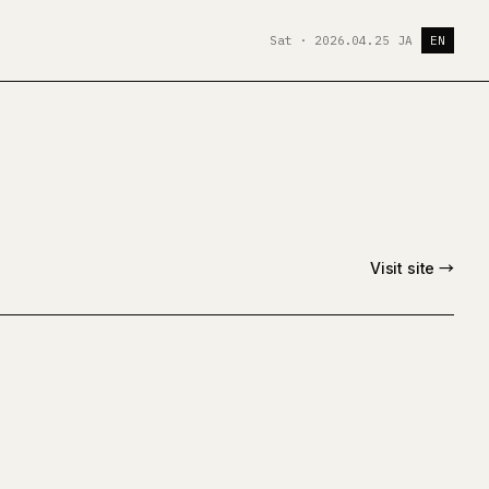
Sat · 2026.04.25
JA
EN
Visit site →