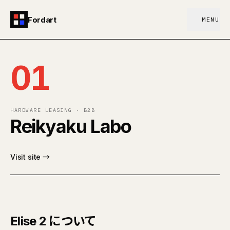
Fordart
MENU
01
HARDWARE LEASING · B2B
Reikyaku Labo
Visit site →
Elise 2 について